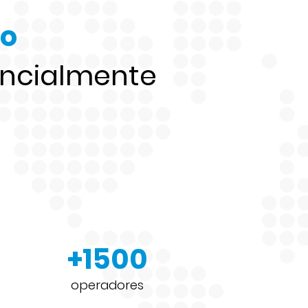
ão
encialmente
+1500
operadores