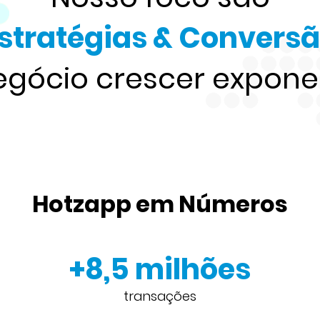
stratégias & Convers
egócio crescer expon
Hotzapp em Números
+8,5 milhões
transações