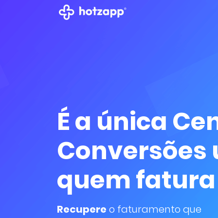
É a única Cen
Conversões 
quem fatura
Recupere
o faturamento que