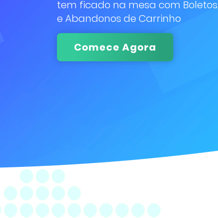
tem ficado na mesa com Boletos
e Abandonos de Carrinho
Comece Agora