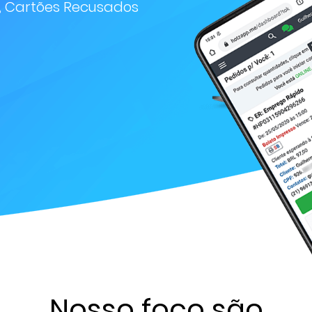
, Cartões Recusados
Nosso foco são